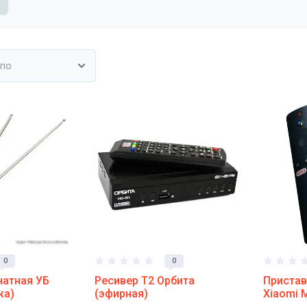
 по
0
0
атная УБ
Ресивер Т2 Орбита
Пристав
ка)
(эфирная)
Xiaomi M