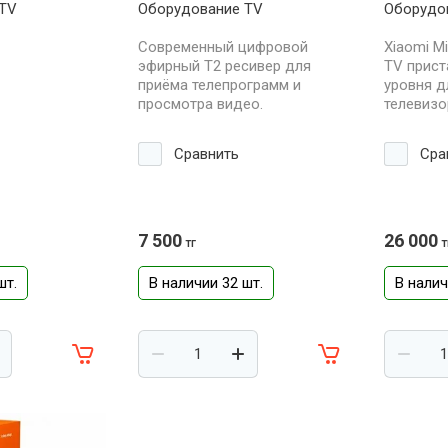
 TV
Оборудование TV
Оборудо
Cовременный цифровой
Xiaomi Mi
эфирный Т2 ресивер для
TV прист
приёма телепрограмм и
уровня дл
просмотра видео.
телевизо
Сравнить
Сра
7 500
26 000
тг
т
шт.
В наличии 32 шт.
В налич