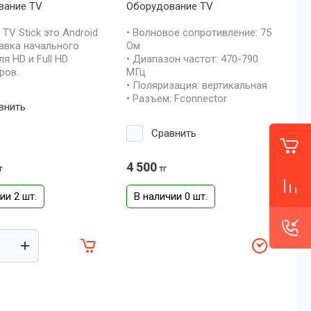
вание TV
Оборудование TV
 TV Stick это Android
• Волновое сопротивление: 75
авка начального
Ом
я HD и Full HD
• Диапазон частот: 470-790
ров.
МГц
• Поляризация: вертикальная
• Разъем: Fconnector
внить
Сравнить
4 500
г
тг
ии 2 шт.
В наличии 0 шт.