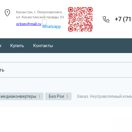
Казахстан, г. Петропавловск,
ул. Казахстанской правды 33
+7 (71
orbsev@mail.ru
я
Купить
Контакты
Заказ. Неуправляемый комм
 медиаконвертеры
Без Poe